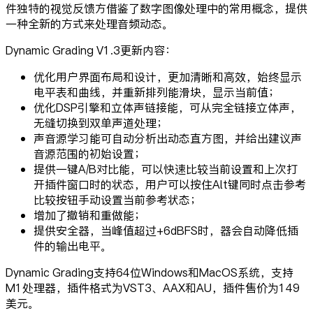
件独特的视觉反馈方借鉴了数字图像处理中的常用概念，提供
一种全新的方式来处理音频动态。
Dynamic Grading V1.3更新内容：
优化用户界面布局和设计，更加清晰和高效，始终显示
电平表和曲线，并重新排列能滑块，显示当前值；
优化DSP引擎和立体声链接能，可从完全链接立体声，
无缝切换到双单声道处理；
声音源学习能可自动分析出动态直方图，并给出建议声
音源范围的初始设置；
提供一键A/B对比能，可以快速比较当前设置和上次打
开插件窗口时的状态，用户可以按住Alt键同时点击参考
比较按钮手动设置当前参考状态；
增加了撤销和重做能；
提供安全器，当峰值超过+6dBFS时，器会自动降低插
件的输出电平。
Dynamic Grading支持64位Windows和MacOS系统，支持
M1处理器，插件格式为VST3、AAX和AU，插件售价为149
美元。