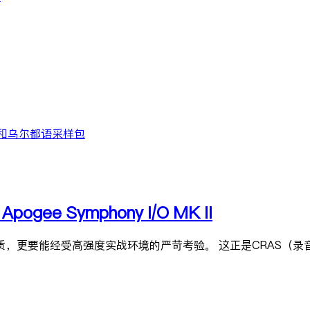
ls 梵语和乌尔都语采样包
e Symphony I/O MK II
能经受高强度实战环境的严苛考验。 这正是CRAS（录音艺术与科