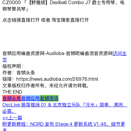
CZ0000 「【野雅绫】Dexibell Combo J7 爵士专用琴，电
钢琴管风琴」
点击链接直接打开 或者 淘宝搜索直接打开
音频应用编曲资源网-Audioba-音频吧编曲混音资源网
访问主
页
版权声明：
作者：音频头条
链接：https://news.audioba.com/26976.html
文章版权归作者所有，未经允许请勿转载。
THE END
音频头条
音频应用
音频资讯
OscLive 振荡现场 01 & 北京独立乐队「冷水」简单、清冽、
必需。
<<上一篇
附更新教程：NORD 发布 Stage 4 更新系统 V1.46，细节更
多