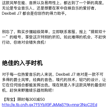
这款风琴在能、音质以及易用性上，都达到了一个新的高度。
无论是专业音乐人，还是想要在家中自娱自乐的爱好者，
Dexibell J7 都会是你创作的得力助手。
别忘了，购买步骤超级简单，立即联系客服，报上“提前双十
一”的暗号，享受这次特别的折扣。如此难得的机会，不赶快
行动，你绝对会错失良机！
绝佳的入手时机
对于每一位热爱音乐的人来说，Dexibell J7 绝对是一款不可
多得的爵士风琴。经典的音色，现代的技术，轻巧的设计，让
它在任何场合都能发挥出色。现在就是入手这款风琴的最佳时
机，赶快来野雅绫乐器抢购吧！
【淘宝】限时每300减50
http://e.tb.cn/h.gx7f5YbX9FJkMaS?tk=nnsr3NoC2Ed