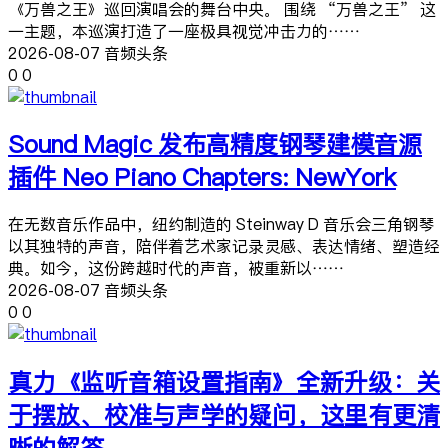
《万兽之王》巡回演唱会的舞台中央。 围绕 “万兽之王” 这
一主题，本巡演打造了一座极具视觉冲击力的……
2026-08-07 音频头条
0
0
Sound Magic 发布高精度钢琴建模音源
插件 Neo Piano Chapters: NewYork
在无数音乐作品中，纽约制造的 Steinway D 音乐会三角钢琴
以其独特的声音，陪伴着艺术家记录灵感、表达情绪、塑造经
典。如今，这份跨越时代的声音，被重新以……
2026-08-07 音频头条
0
0
真力《监听音箱设置指南》全新升级：关
于摆放、校准与声学的疑问，这里有更清
晰的解答