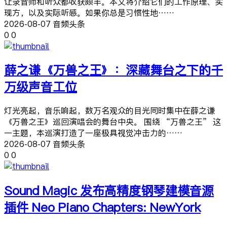
让录音师和听众都收获颇丰。本文将介绍它们的工作原理、实
现方，以及实际听感。如果你总是习惯性地……
2026-08-07 音频头条
0
0
薛之谦《万兽之王》：深藏舞台之下的千
万级声音工位
灯光亮起，音乐响起，数万名观众的目光同时集中在薛之谦
《万兽之王》巡回演唱会的舞台中央。 围绕 “万兽之王” 这
一主题，本巡演打造了一座极具视觉冲击力的……
2026-08-07 音频头条
0
0
Sound Magic 发布高精度钢琴建模音源
插件 Neo Piano Chapters: NewYork