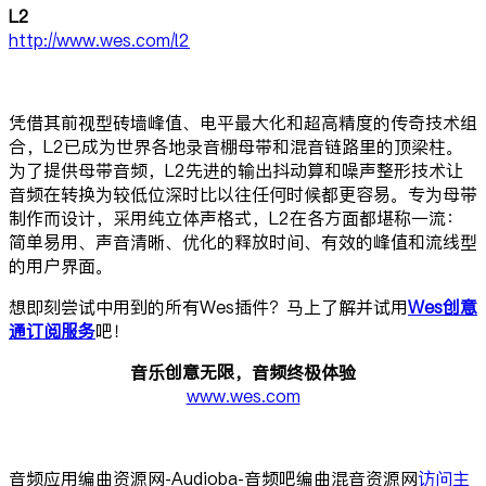
L2
http://www.wes.com/l2
凭借其前视型砖墙峰值、电平最大化和超高精度的传奇技术组
合，L2已成为世界各地录音棚母带和混音链路里的顶梁柱。
为了提供母带音频，L2先进的输出抖动算和噪声整形技术让
音频在转换为较低位深时比以往任何时候都更容易。专为母带
制作而设计，采用纯立体声格式，L2在各方面都堪称一流：
简单易用、声音清晰、优化的释放时间、有效的峰值和流线型
的用户界面。
想即刻尝试中用到的所有Wes插件？马上了解并试用
Wes创意
通订阅服务
吧！
音乐创意无限，
音频终极体验
www.wes.com
音频应用编曲资源网-Audioba-音频吧编曲混音资源网
访问主