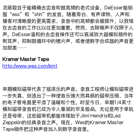
灵感取自于能精确去齿音和做高频的老式设备，DeEsser能驯
服“ess”和“shh”的发音。随着旁白、有声读物、人声和
播客对清晰度的更高需求，录音中的高频都会被提升，以致现
在去齿音的工作比以往更加重要。然而，去除嘶声不仅限于人
声。DeEsser温和的去齿音操作还可以衰减放大器模拟插件的
刺耳声，抑制鼓循环中的镲片声，或者使数字合成器的声音更
加甜美……
Kramer Master Tape
http://www.wes.com/kmt
早期模拟磁带代表了摇滚乐的声音。录音工程师让模拟磁带进
一步失真，创造出了一种使音乐强大而具感的磁带压缩，当年
的电子管电路更平添了温暖和个性。时至今日，早期1/4英寸
模拟磁带录音机已成为令人垂涎的罕见极品。无论是用于单轨
还是母带，这些磁带机都能体现始于Jimi Hendrix和Led
Zeppelin的经典录音之声。现在，Wes的Kramer Master
Tape插件把这种声音加入到数字录音里。