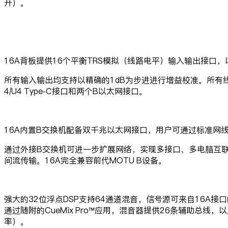
开）。
16A背板提供16个平衡TRS模拟（线路电平）输入输出接口，以及两组
所有输入输出均支持以精确的1dB为步进进行增益校准。所有线路
4/U4 Type-C接口和两个B以太网接口。
16A内置B交换机配备双千兆以太网接口，用户可通过标准网
通过外接B交换机可进一步扩展网络，实现多接口、多电脑互联
间流传输。16A完全兼容前代MOTU B设备。
强大的32位浮点DSP支持64通道混音，信号源可来自16A
通过随附的CueMix Pro™应用，混音器提供26条辅助总
率）。