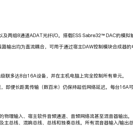
8通道ADAT光纤I/O。搭载ESS Sabre32™ DAC的模拟输
输出均为直流耦合，可用于通过宿主DAW控制模块合成器的电压。另配
线级联多达8台16A设备，并在主机电脑上完全控制所有单元。
，即便长距离传输（数百米）仍保持超低网络延迟。每台16A可
接口的物理输入、宿主软件音频通道、音频网络流甚至混音器输出。
线，以及主总线、混响总线、总线和独奏总线。所有混音器输入/输