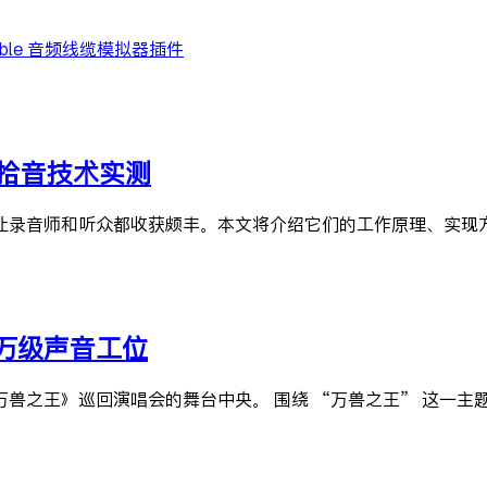
 Cable 音频线缆模拟器插件
d）拾音技术实测
巧，能让录音师和听众都收获颇丰。本文将介绍它们的工作原理、实
万级声音工位
兽之王》巡回演唱会的舞台中央。 围绕 “万兽之王” 这一主