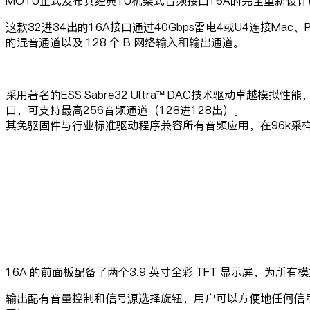
MOTU正式发布其经典1U机架式音频接口16A的完全重新设
这款32进34出的16A接口通过40Gbps雷电4或U4连接Ma
的混音通道以及 128 个 B 网络输入和输出通道。
采用著名的ESS Sabre32 Ultra™ DAC技术驱动卓越模拟性能，
口，可支持最高256音频通道（128进128出）。
其免驱固件与行业标准驱动程序兼容所有音频应用，在96k采
16A 的前面板配备了两个3.9 英寸全彩 TFT 显示屏，为
输出配有音量控制和信号源选择旋钮，用户可以方便地任何信