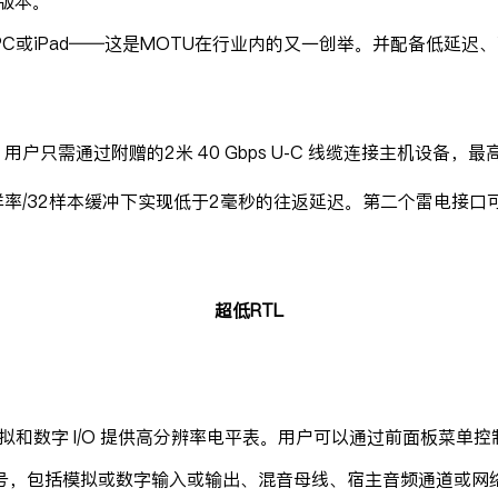
计版本。
c、PC或iPad——这是MOTU在行业内的又一创举。并配备低延迟
用户只需通过附赠的2米 40 Gbps U-C 线缆连接主机设备，最高可达 
样率/32样本缓冲下实现低于2毫秒的往返延迟。第二个雷电接口
超低RTL
所有模拟和数字 I/O 提供高分辨率电平表。用户可以通过前面板
号，包括模拟或数字输入或输出、混音母线、宿主音频通道或网