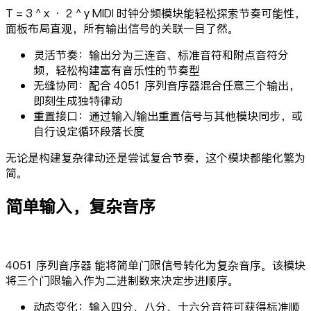
T = 3 ^ x · 2 ^ y MIDI 时钟分频模块能轻松探索节奏可能性，
面板布局直观，所有输出信号的关联一目了然。
灵活节奏：输出分为三连音、标准音符和附点音符分
频，轻松构建富有音乐性的节奏型
无缝协同：配合 4051 序列音序器混合任意三个输出，
即刻生成独特律动
重置接口：通过输入/输出重置信号与其他模块同步，或
自行设定循环段落长度
无论是构建复杂律动还是尝试复合节奏，这个模块都能化繁为
简。
简单输入，复杂音序
4051 序列音序器 能将简单门限信号转化为复杂音序。该模块
将三个门限输入作为二进制数来决定步进顺序。
动态变化：输入四分、八分、十六分音符可获得标准顺