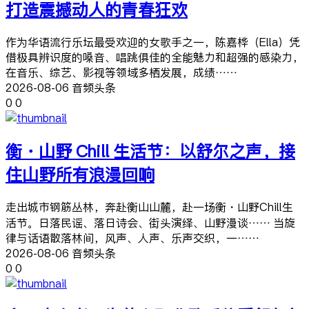
打造震撼动人的青春狂欢
作为华语流行乐坛最受欢迎的女歌手之一，陈嘉桦（Ella）凭
借极具辨识度的嗓音、唱跳俱佳的全能魅力和超强的感染力，
在音乐、综艺、影视等领域多栖发展，成绩……
2026-08-06 音频头条
0
0
衡・山野 Chill 生活节：以舒尔之声，接
住山野所有浪漫回响
走出城市钢筋丛林，奔赴衡山山麓，赴一场衡・山野Chill生
活节。日落民谣、落日诗会、街头演绎、山野漫谈…… 当旋
律与话语散落林间，风声、人声、乐声交织，一……
2026-08-06 音频头条
0
0