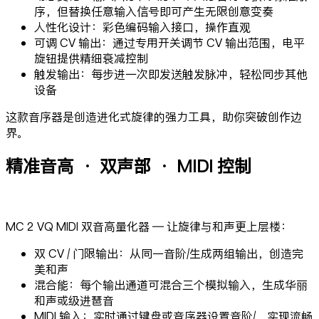
序，但替换任意输入信号即可产生无限创意变奏
人性化设计：彩色编码输入接口，操作直观
可调 CV 输出：通过专用开关调节 CV 输出范围，电平
旋钮提供精细衰减控制
触发输出：每步进一次即发送触发脉冲，轻松同步其他
设备
这款音序器是创造进化式旋律的强力工具，助你突破创作边
界。
精准音高 · 双声部 · MIDI 控制
MC 2 VQ MIDI 双音高量化器 — 让旋律与和声更上层楼：
双 CV / 门限输出：从同一音阶/生成两组输出，创造完
美和声
混合能：每个输出通道可混合三个模拟输入，生成华丽
和声或级进琶音
MIDI 输入：实时通过键盘或音序器设置音阶/，实现流畅