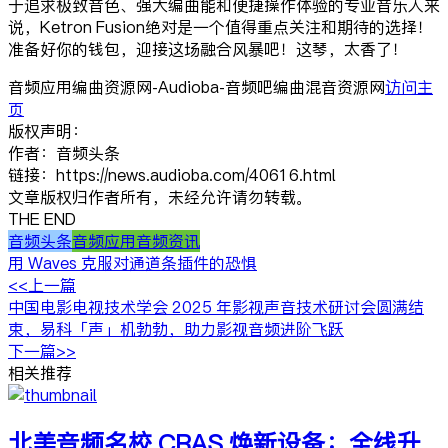
于追求极致音色、强大编曲能和便捷操作体验的专业音乐人来
说，Ketron Fusion绝对是一个值得重点关注和期待的选择！
准备好你的钱包，迎接这场融合风暴吧！这琴，太香了！
音频应用编曲资源网-Audioba-音频吧编曲混音资源网
访问主
页
版权声明：
作者：音频头条
链接：https://news.audioba.com/40616.html
文章版权归作者所有，未经允许请勿转载。
THE END
音频头条
音频应用
音频资讯
用 Waves 克服对通道条插件的恐惧
<<上一篇
中国电影电视技术学会 2025 年影视声音技术研讨会圆满结
束，易科「声」机勃勃，助力影视音频进阶飞跃
下一篇>>
相关推荐
北美音频名校 CRAS 焕新设备：全线升