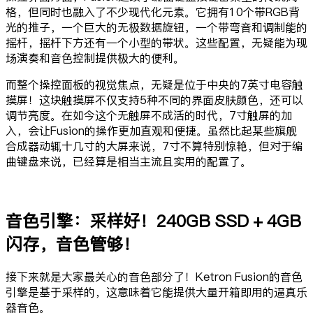
格，但同时也融入了不少现代化元素。它拥有10个带RGB背
光的推子，一个巨大的无极数据旋钮，一个带弯音和调制能的
摇杆，摇杆下方还有一个小型的带状。这些配置，无疑能为现
场演奏和音色控制提供极大的便利。
而整个操控面板的视觉焦点，无疑是位于中央的7英寸电容触
摸屏！这块触摸屏不仅支持5种不同的界面皮肤颜色，还可以
调节亮度。在如今这个无触屏不成活的时代，7寸触屏的加
入，会让Fusion的操作更加直观和便捷。虽然比起某些旗舰
合成器动辄十几寸的大屏来说，7寸不算特别惊艳，但对于编
曲键盘来说，已经算是相当主流且实用的配置了。
音色引擎：采样好！240GB SSD + 4GB
闪存，音色管够！
接下来就是大家最关心的音色部分了！Ketron Fusion的音色
引擎是基于采样的，这意味着它能提供大量开箱即用的逼真乐
器音色。