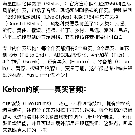
海量国际化伴奏型（Styles）：官方宣称拥有超过550种国际
风格的伴奏，包括了音频、现场和MIDI格式的伴奏。特别提到
了260种现场风格（Live Styles）和超过64种东方风格
（Oriental Styles）。风格种类更是覆盖了10大类：民谣、
流行、舞曲、摇滚、摇摆、拉丁、乡村、民谣、派对、民族。
基本上你能想到的音乐风格，它都能给你安排得明明白白！
专业的伴奏结构：每个伴奏都拥有3个前奏、3个尾奏、加花
到尾奏（Fill to End）、ABCD四段变化、4个加花（Fills）、
4个中断（Break），还有再入（Reintro）、预备拍（Count
In）、暂停、按键开始/停止、变奏等能。这些都是专业编曲键
盘的标配，Fusion一个都不少！
Ketron的锏——真实音频：
o现场鼓（Live Drums）：超过500种现场鼓组，拥有完整的
编曲结构，还包含了东方和拉丁打击乐循环。每个风格的鼓组
都可以进行混响和3段参量均衡的调节（带10个预设），还有
鼓组增强能，并且可以加载外部用户现场鼓组！这鼓点，听起
来就跟真人打的一样！