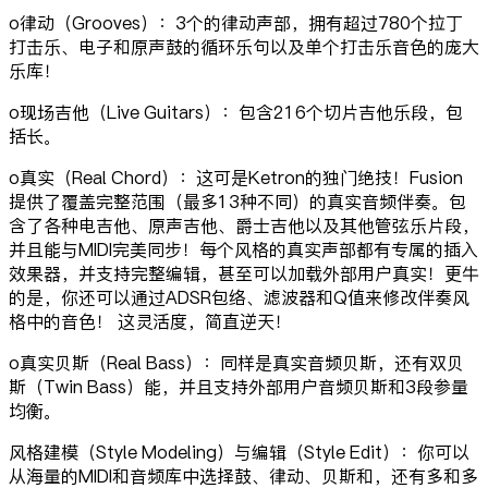
o律动（Grooves）：3个的律动声部，拥有超过780个拉丁
打击乐、电子和原声鼓的循环乐句以及单个打击乐音色的庞大
乐库！
o现场吉他（Live Guitars）：包含216个切片吉他乐段，包
括长。
o真实（Real Chord）：这可是Ketron的独门绝技！Fusion
提供了覆盖完整范围（最多13种不同）的真实音频伴奏。包
含了各种电吉他、原声吉他、爵士吉他以及其他管弦乐片段，
并且能与MIDI完美同步！每个风格的真实声部都有专属的插入
效果器，并支持完整编辑，甚至可以加载外部用户真实！更牛
的是，你还可以通过ADSR包络、滤波器和Q值来修改伴奏风
格中的音色！ 这灵活度，简直逆天！
o真实贝斯（Real Bass）：同样是真实音频贝斯，还有双贝
斯（Twin Bass）能，并且支持外部用户音频贝斯和3段参量
均衡。
风格建模（Style Modeling）与编辑（Style Edit）：你可以
从海量的MIDI和音频库中选择鼓、律动、贝斯和，还有多和多