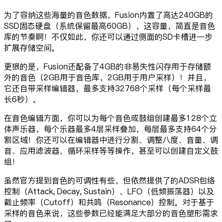
为了容纳这些海量的音色数据，Fusion内置了高达240GB的
SSD固态硬盘（系统保留最高60GB），这容量，简直是音色
库的节奏啊！不仅如此，你还可以通过侧面的SD卡槽进一步
扩展存储空间。
更狠的是，Fusion还配备了4GB的非易失性闪存用于存储额
外的音色（2GB用于音色库，2GB用于用户采样）！并且，
它还自带采样编辑器，最多支持32768个采样（每个采样最
长6秒）。
在音色编辑方面，你可以为每个音色或鼓组创建最多128个立
体声乐器，每个乐器最多4层采样叠加，每层最多支持64个分
割区域！你还可以在编辑器中进行分割、调整八度、音量、调
音、应用滤波器、循环采样等等操作，甚至可以创建自定义鼓
组！
虽然官方提到音色的可调性有些，但依然提供了的ADSR包络
控制（Attack, Decay, Sustain）、LFO（低频振荡器）以及
截止频率（Cutoff）和共鸣（Resonance）控制。对于基于
采样的音色来说，这些参数已经能满足大部分的音色塑形需求