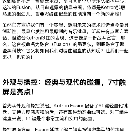
这到底是不是一台键盘乐器，简直就是个小型乐队指挥中心！
这次的Fusion，从目前透露的信息来看，依然是Ketron那股
熟悉的狠劲儿，誓要将编曲键盘的性能推向一个新的高峰！
虽然官方宣称我们有一个梦想，想用未来的技术打造当今最具
创新性、最具启发性和最原创的音乐键盘，听起来有点官方套
话，但结合Ketron以往的表现，这更像是一份战斗宣言！那
么，这台被命名为融合（Fusion）的新家伙，到底融合了哪
些黑科技？它又将如何我们对编曲键盘的认知呢？让我们一起
来扒一扒它的！
外观与操控：经典与现代的碰撞，7寸触
屏是亮点！
首先从外观和操控说起。Ketron Fusion配备了61键轻量化键
盘，支持力度感应和触后，还有四种动态曲线可选。对于编曲
键盘来说，61键是个非常主流和实用的配置。
操控界面方面，Fusion延续了编曲键盘按键密集型的传统风