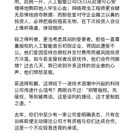
用。此例一开，人工智能公司CEO从此便可心安
理得地剽窃他人毕生心血；网络爬虫工程师更会肆
无忌惮地掠夺数据；而那些曾对守企业嗤之以鼻的
投资人，必将把版权视若无物，在下次投资人会议
上推杯换盏、弹冠相庆。
较之得利者，更当考虑其间的受害者。那些一直尊
重版权的人工智能音乐初创企业，将因此遭受不
公。他们曾因坚持合授权并支付费用而被风险投资
方冷落。如今若见侵权者反获优待，他们会作何感
想？过去几天，我已收到许多这样的创业者的心
声，他们愤怒至极。
若选择和解，这将给下一波技术浪潮中兴起的科技
公司传递什么信号？再明白不过："别管版权。先
侵权，等到被再谈。这是谈判的捷径，这才是制胜
之道。"
去年，你们中至少有一家公司曾明确表态，只有在
训练前便主动接洽公司才有资格与你们达成合作。
这是一个不应轻易违背的承诺。