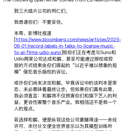
致三大唱片公司的同仁们，
我恳请你们：不要妥协。
本周，彭博社报道
[
https://www.bloomberg.com/news/articles/2025-
06-01/record-labels-in-talks-to-license-music-
to-ai-firms-udio-suno
]称你们正在考虑与Suno和
Udio两家公司达成和解，甚至可能通过授权或控
股的方式结束由你们提起的“以近乎难以想象的规
模”侵犯音乐版权的诉讼。
或许你们尚未决定和解。毕竟诉讼中的谈判本是常
态，未必意味着最终让步。但如果你们真有此意，
我必须直言：和解将不仅损害你们和旗下艺人的利
益，更会伤害整个音乐产业。我相信这不是我一个
人的观点。
若选择和解，便是纵容这些公司豪赌得逞——未经
许可、未付分文便全世界音乐以为其模型训练所