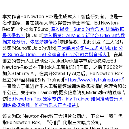
本文作者Ed Newton-Rex是生成式人工智能研究者，也是一
名作曲家，曾在剑桥大学取得音乐学士学位。Ed Newton-
Rex第一个揭露了Suno[
深入揭发：Suno 的音乐 AI 训练数据
是否侵权？
]和Udio[
深入揭发：AI Music 新平台 Udio 训练数
据来源分析，依然涉嫌侵权
]涉嫌侵权，由此引发了三大唱片
公司对Suno和Udio的诉讼[
三大唱片公司生成式 AI Music 公
司 Suno 与 Udio，50 多家音乐行业公司力挺音乐人
]。在其
创立的音乐人工智能公司JukeDeck被字节跳动收购后Ed
Newton-Rex曾在Tiktok人工智能部门任职，之后于2022年
加入Stability AI。在离开Stability AI之后，Ed Newton-Rex
建立的非盈利组织irly Trained[
https://www.irlytrained.org/
]
一直致力于推进音乐人工智能领域训练数据来源的合理合和公
平公正。关于irly Trained的更多信息请见Midin对Ed的独家专
访[
Ed Newton-Rex 独家专访：irly Trained 如何推动音乐 AI
训练数据合规，维护音乐人正当权益
]。
该文为Ed Newton-Rex致三大唱片公司的。下文中“我”代
指Ed Newton-Rex，“你们”代指三大唱片公司。
The following open letter comes from Ed Newton-Rex.