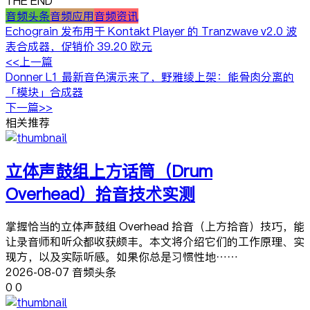
THE END
音频头条
音频应用
音频资讯
Echograin 发布用于 Kontakt Player 的 Tranzwave v2.0 波
表合成器，促销价 39.20 欧元
<<上一篇
Donner L1 最新音色演示来了，野雅绫上架：能骨肉分离的
「模块」合成器
下一篇>>
相关推荐
立体声鼓组上方话筒（Drum
Overhead）拾音技术实测
掌握恰当的立体声鼓组 Overhead 拾音（上方拾音）技巧，能
让录音师和听众都收获颇丰。本文将介绍它们的工作原理、实
现方，以及实际听感。如果你总是习惯性地……
2026-08-07 音频头条
0
0