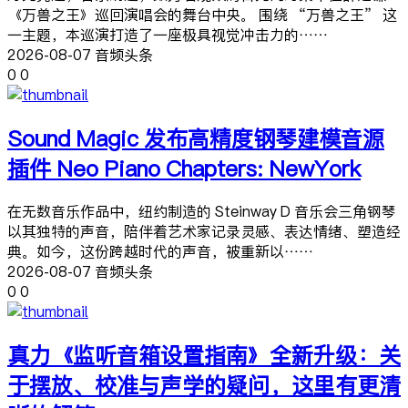
《万兽之王》巡回演唱会的舞台中央。 围绕 “万兽之王” 这
一主题，本巡演打造了一座极具视觉冲击力的……
2026-08-07 音频头条
0
0
Sound Magic 发布高精度钢琴建模音源
插件 Neo Piano Chapters: NewYork
在无数音乐作品中，纽约制造的 Steinway D 音乐会三角钢琴
以其独特的声音，陪伴着艺术家记录灵感、表达情绪、塑造经
典。如今，这份跨越时代的声音，被重新以……
2026-08-07 音频头条
0
0
真力《监听音箱设置指南》全新升级：关
于摆放、校准与声学的疑问，这里有更清