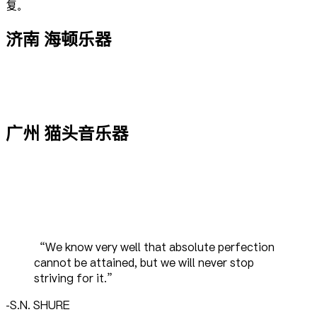
复。
济南 海顿乐器
广州 猫头音乐器
“We know very well that absolute perfection
cannot be attained, but we will never stop
striving for it.”
-S.N. SHURE