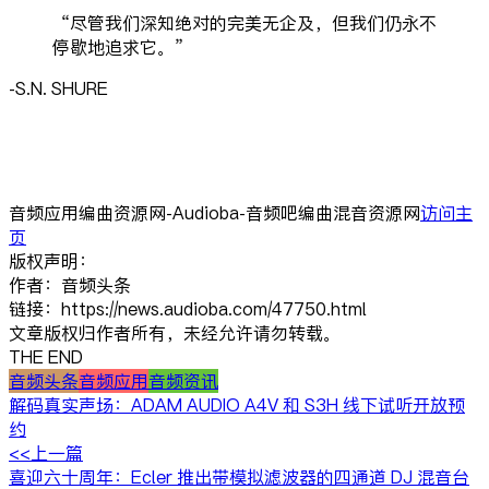
“尽管我们深知绝对的完美无企及，但我们仍永不
停歇地追求它。”
-S.N. SHURE
音频应用编曲资源网-Audioba-音频吧编曲混音资源网
访问主
页
版权声明：
作者：音频头条
链接：https://news.audioba.com/47750.html
文章版权归作者所有，未经允许请勿转载。
THE END
音频头条
音频应用
音频资讯
解码真实声场：ADAM AUDIO A4V 和 S3H 线下试听开放预
约
<<上一篇
喜迎六十周年：Ecler 推出带模拟滤波器的四通道 DJ 混音台