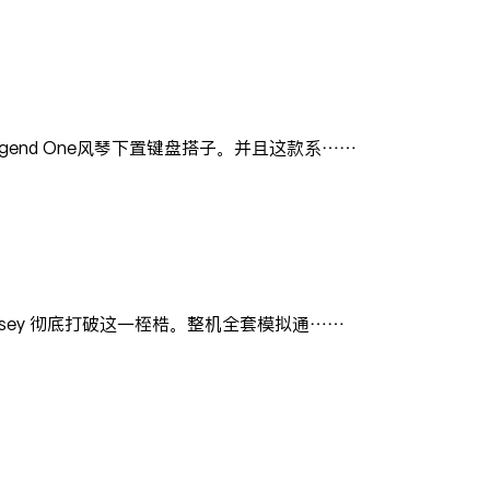
egend One风琴下置键盘搭子。并且这款系……
ey 彻底打破这一桎梏。整机全套模拟通……