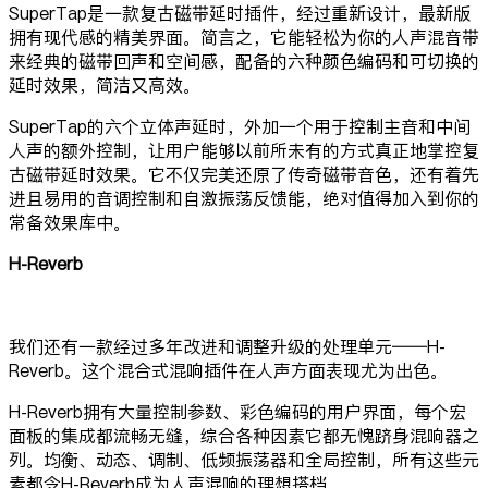
SuperTap是一款复古磁带延时插件，经过重新设计，最新版
拥有现代感的精美界面。简言之，它能轻松为你的人声混音带
来经典的磁带回声和空间感，配备的六种颜色编码和可切换的
延时效果，简洁又高效。
SuperTap的六个立体声延时，外加一个用于控制主音和中间
人声的额外控制，让用户能够以前所未有的方式真正地掌控复
古磁带延时效果。它不仅完美还原了传奇磁带音色，还有着先
进且易用的音调控制和自激振荡反馈能，绝对值得加入到你的
常备效果库中。
H-Reverb
我们还有一款经过多年改进和调整升级的处理单元——H-
Reverb。这个混合式混响插件在人声方面表现尤为出色。
H-Reverb拥有大量控制参数、彩色编码的用户界面，每个宏
面板的集成都流畅无缝，综合各种因素它都无愧跻身混响器之
列。均衡、动态、调制、低频振荡器和全局控制，所有这些元
素都令H-Reverb成为人声混响的理想搭档。