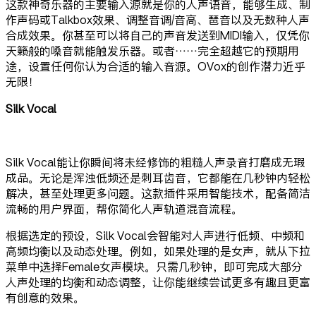
这款神奇乐器的主要输入源就是你的人声语音，能够生成、制
作声码或Talkbox效果、调整音调/音高、琶音以及无数种人声
合成效果。你甚至可以将自己的声音发送到MIDI输入，仅凭你
天籁般的嗓音就能触发乐器。或者……完全超越它的预期用
途，设置任何你认为合适的输入音源。OVox的创作潜力近乎
无限！
Silk Vocal
Silk Vocal能让你瞬间将未经修饰的粗糙人声录音打磨成无瑕
成品。无论是浑浊低频还是刺耳齿音，它都能在几秒钟内轻松
解决，甚至处理更多问题。这款插件采用智能技术，配备简洁
流畅的用户界面，帮你简化人声轨道混音流程。
根据选定的预设，Silk Vocal会智能对人声进行低频、中频和
高频均衡以及动态处理。例如，如果处理的是女声，就从下拉
菜单中选择Female女声模块。只需几秒钟，即可完成大部分
人声处理的均衡和动态调整，让你能继续尝试更多有趣且更富
有创意的效果。