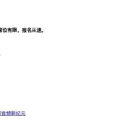
席位有限，报名从速。
页
间音频新纪元