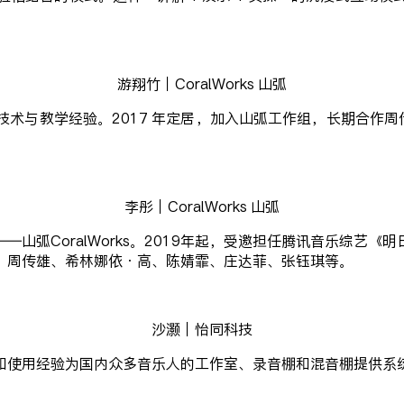
游翔竹｜CoralWorks 山弧
与教学经验。2017 年定居，加入山弧工作组，长期合作周传雄、
李彤｜CoralWorks 山弧
山弧CoralWorks。2019年起，受邀担任腾讯音乐综艺
：周传雄、希林娜依·高、陈婧霏、庄达菲、张钰琪等。
沙灏｜怡同科技
和使用经验为国内众多音乐人的工作室、录音棚和混音棚提供系