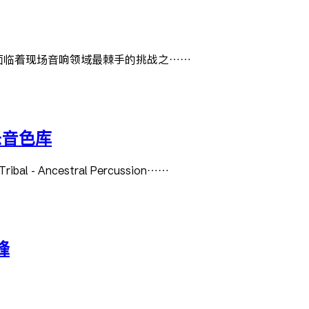
的主扩调音师时，面临着现场音响领域最棘手的挑战之……
打击乐音色库
ibal - Ancestral Percussion……
锋