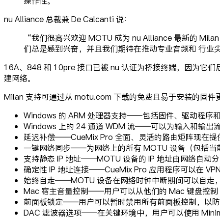
操作性。”
nu Alliance 总裁兼 De Calcanti 说：
“我们很高兴欢迎 MOTU 成为 nu Alliance 最新的
们总是感到兴奋，并且我们期待在推动专业音频和 行业
16A、848 和 10pre 接口已被 nu 认证为桥接终端，
建网络。
Milan 支持可通过从 motu.com 下载的免费且易于安装的固件
Windows 的 ARM 处理器支持——包括固件、驱动程序和 C
Windows 上的 24 通道 WDM 流——可以为输入和输
延迟补偿——CueMix Pro 全面、灵活的路由矩阵现在提
一键网络同步——为网络上的所有 MOTU 设备（包括
支持静态 IP 地址——MOTU 设备的 IP 地址由网络
确定性 IP 地址连接——CueMix Pro 应用程序可以在
始终自走——MOTU 设备在网络时钟中断期间可以自
Mac 宿主音量控制——用户可以从他们的 Mac 键盘控制
前面板锁定——用户可以暂时禁用所有前面板控制，以防
DAC 滤波器选项——在关键环境中，用户可以使用 Minimum Pha