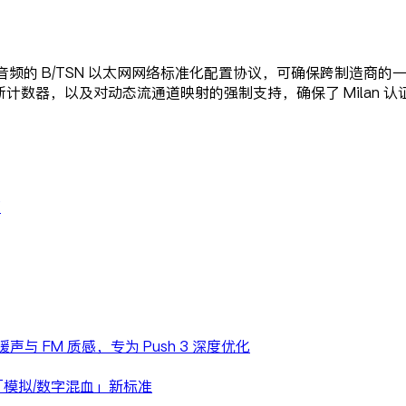
的，是专业音频的 B/TSN 以太网网络标准化配置协议，可确保跨制造
诊断计数器，以及对动态流通道映射的强制支持，确保了 Milan 认
页
模拟暖声与 FM 质感，专为 Push 3 深度优化
录音室的「模拟/数字混血」新标准