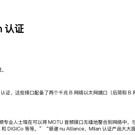
n 认证
证。
™ 认证
，这些接口配备了两个千兆 B 网络以太网端口（后简称 B 网
频专业人士现在可以将 MOTU 音频接口无缝地整合到网络中，与
technik 和 DiGiCo 等等。”“感谢 nu Alliance，Mila