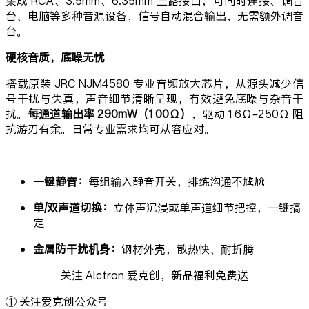
集成 RCA、3.5mm、6.35mm 三路接口，可同时连接、调音
台、电脑等多种音源设备，信号自动混合输出，无需额外调音
台。
硬核音质，底噪无忧
搭载原装 JRC NJM4580 专业音频放大芯片，从源头减少信
号干扰与失真，声音细节清晰呈现，有效避免底噪与杂音干
扰。
每通道输出率 290mW（100Ω）
，驱动 16Ω–250Ω 阻
抗游刃有余。日常专业需求均可从容应对。
一键静音：
每组输入静音开关，排练沟通不尴尬
单/双声道切换：
立体声沉浸或单声道细节把控，一键搞
定
金属防干扰机身：
钢材外壳，散热快、耐折腾
关注 Alctron 爱克创，新品福利免费送
① 关注爱克创公众号